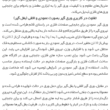
متریال‌های مقاوم و با کیفیت، ورق‌ گیر را به ابزاری مطمئن و بادوام برای جابجایی
ورق‌های فلزی تبدیل می‌کند.
تفاوت در کاربری ورق گیر بصورت عمودی و افقی (بغل گیر)
ورق گیر عمودی برای جابجایی صفحات فلزی در راستای قائم طراحی شده است و
نیروی گیره را از طریق مکانیزم کام و فک دندانه دار به لبه بالایی ورق منتقل می کند.
این نوع گیره معمولا دارای ضریب ایمنی 3 به 1 یا 5 به 1 بوده و ظرفیت آن از 0.5 تن تا
بیش از 10 تن متغیر است. در ورق گیر عمودی، بار به صورت کششی مستقیم به فک
منتقل می شود و با افزایش وزن، نیروی قفل شوندگی نیز افزایش می یابد. این
ویژگی باعث می شود برای نصب سازه های فلزی، جابجایی ورق در کارگاه های
ساخت اسکلت فلزی و بارگیری صفحات ضخیم در حالت ایستاده بسیار مناسب
باشد. استفاده از ورق گیر عمودی در شرایطی توصیه می شود که ضخامت ورق
مشخص بوده و سطح تماس تمیز و بدون چربی باشد تا از لغزش جلوگیری شود.
در مقابل، ورق گیر افقی یا بغل گیر برای حمل ورق در حالت خوابیده طراحی شده و
معمولا به صورت جفتی استفاده می شود تا تعادل بار حفظ گردد. این نوع گیره نیروی
نگهدارنده را از طریق فشار جانبی به لبه های ورق اعمال می کند و برای جابجایی
صفحات بلند و نازک در انبار یا خطوط برش کاربرد دارد. ظرفیت بغل گیرها معمولا بر