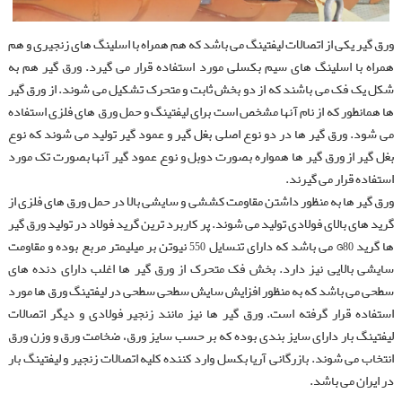
سیم بکسل
زنجیر فولادی بار
جرثقیل دستی
USHA MARTIN
ورق گیر یکی از اتصالات لیفتینگ می باشد که هم همراه با اسلینگ های زنجیری و هم
سیم بکسل آسانسوری
همراه با اسلینگ های سیم بکسلی مورد استفاده قرار می گیرد. ورق گیر هم به
قلاب
وینچ بالابر برقی
VITAL
شکل یک فک می باشند که از دو بخش ثابت و متحرک تشکیل می شوند. از ورق گیر
سیم بکسل نتاب
شگل
پولیفت
ها همانطور که از نام آنها مشخص است برای لیفتینگ و حمل ورق های فلزی استفاده
CROSBY
می شود. ورق گیر ها در دو نوع اصلی بغل گیر و عمود گیر تولید می شوند که نوع
سیم بکسل حفاری
مهارکش
تیفور
KITO
بغل گیر از ورق گیر ها همواره بصورت دوبل و نوع عمود گیر آنها بصورت تک مورد
استفاده قرار می گیرند.
سیم بکسل روکش دار
رابط زنجیر
مگنت صنعتی
ورق گیر ها به منظور داشتن مقاومت کششی و سایشی بالا در حمل ورق های فلزی از
سیم بکسل استیل
گرید های بالای فولادی تولید می شوند. پر کاربرد ترین گرید فولاد در تولید ورق گیر
ورق گیر
تسمه حمل بار
ها گرید G80 می باشد که دارای تنسایل 550 نیوتن بر میلیمتر مربع بوده و مقاومت
سیم برش الماسه 4.8
بشکه گیر زنجیری
سایشی بالایی نیز دارد. بخش فک متحرک از ورق گیر ها اغلب دارای دنده های
سطحی می باشد که به منظور افزایش سایش سطحی سطحی در لیفتینگ ورق ها مورد
سیم بکسل جرثقیل
اسلینگ زنجیری
استفاده قرار گرفته است. ورق گیر ها نیز مانند زنجیر فولادی و دیگر اتصالات
لیفتینگ بار دارای سایز بندی بوده که بر حسب سایز ورق، ضخامت ورق و وزن ورق
سیم بکسل مغز کنفی
حلقه اسلینگ
انتخاب می شوند. بازرگانی آریا بکسل وارد کننده کلیه اتصالات زنجیر و لیفتینگ بار
اسلینگ سیم بکسل
در ایران می باشد.