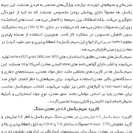
ضربه‌ای و محیط‌های خورنده، نیازمند ویژگی‌های منحصر به فردی هستند. این سیم‌
سیم بکسل کلایمری
بکسل‌ ها معمولاً دارای پوشش روغن مخصوص هستند که نه تنها از خوردگی
جلوگیری می‌کند، بلکه اصطکاک بین سیم‌ها را کاهش می‌دهد. تست‌های انجام‌شده
روی این محصولات نشان می‌دهد که می‌توانند در دمای -30 تا +150 درجه سانتیگراد
بدون کاهش محسوس در عملکرد کار کنند. همچنین، استفاده از هسته پلیمری
مقاوم (HPPC) در برخی از انواع این سیم‌ بکسل‌ه ا، انعطاف‌پذیری و عمر مفید آنها را در
معادن زیرزمینی افزایش می‌دهد.
سیم‌ بکسل‌های معدنی مطابق با استانداردهای ISO 2408، DIN 3053 و ASTM A1023 تولید
می‌شوند و اغلب دارای گواهی‌ نامه‌ های MSHA (ایمنی معادن آمریکا) و CE هستند. این
سیم‌ بکسل‌ ها در کاربردهای مختلفی مانند حمل مواد معدنی، سیستم‌های حفاری و
دستگاه‌های بالابر معدن استفاده می‌شوند. برای محیط‌های با خطر انفجار، انواع ضد
جرقه (Anti-Spark) با آلیاژهای خاص نیز تولید می‌شوند. انتخاب سیم‌بکسل مناسب
برای معادن باید بر اساس عواملی مانند عمق معدن، نوع مواد استخراجی و شرایط
محیطی انجام شود تا ایمنی و کارایی بهینه تضمین گردد.
کاربرد سیم بکسل 4.8 در معدن سنگ
کاربرد
سیم بکسل 4.8 میلی‌متری
در معادن سنگ سیم بکسل با قطر 4.8 میلی‌متر و
گرید مقاومتی 1770 N/mm² (معمولاً با ساختار 6×7 یا 6×19) به دلیل انعطاف‌پذیری بالا و
وزن سبک، در معادن سنگ برای سیستم‌های اندازه‌گیری، ابزارهای نقشه‌برداری و