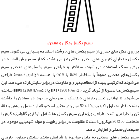
سیم بکسل
زنجیر فولادی بار
جرثقیل دستی
USHA MARTIN
سیم بکسل آسانسوری
قلاب
وینچ بالابر برقی
VITAL
سیم بکسل نتاب
شگل
پولیفت
CROSBY
سیم بکسل دکل و معدن
سیم بکسل حفاری
بر روی دکل های حفاری از سیم بکسل های 6 رشته استفاده بسیاری می شود. سیم
مهارکش
تیفور
KITO
بکسل ها دارای کاربری های عدنی مختلفی نیز می باشند که از سیم برش الماسه در
سیم بکسل روکش دار
رابط زنجیر
مگنت صنعتی
برش سنگ استفاده می شود. ساختار و طراحی سیم بکسل‌های معدنی سیم
بکسل‌های معدنی عموماً با ساختار 6x36 یا 6x19 با هسته فولادی (IWRC) طراحی
سیم بکسل استیل
ورق گیر
تسمه حمل بار
می‌شوند که ترکیبی بهینه از انعطاف‌پذیری و مقاومت در برابر سایش ارائه می‌دهد. این
سیم‌بکسل‌ها معمولاً از فولاد گرید EIPS (1960 N/mm²) یا EEIPS (2160 N/mm²) ساخته
سیم برش الماسه 4.8
بشکه گیر زنجیری
می‌شوند تا توانایی تحمل بارهای دینامیک و ضربه‌ای موجود در معادن را داشته
سیم بکسل جرثقیل
باشند. قطر متداول آنها بین 10 تا 52 میلی‌متر متغیر است و قابلیت حمل بارهایی تا 40
اسلینگ زنجیری
تن را دارا می‌باشند. طراحی ویژه این سیم‌ بکسل‌ ها شامل آبکاری گالوانیزه گرم با
سیم بکسل مغز کنفی
حلقه اسلینگ
ضخامت 50 تا 80 میکرون است تا مقاومت در برابر رطوبت و مواد شیمیایی موجود در
محیط‌های معدنی را افزایش دهد.
اسلینگ سیم بکسل
سیم‌ بکسل‌ های معدنی به دلیل مواجهه با شرایطی مانند سایش مداوم، بارهای